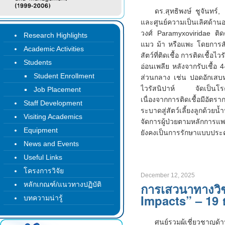
ดร.สุทธิพงษ์ ชูจันทร์
และศูนย์ความเป็นเลิศด้านอ
วงศ์ Paramyxoviridae ติดต
Research Highlights
แมว ม้า หรือแพะ โดยการสัม
Academic Activities
สัตว์ที่ติดเชื้อ การติดเชื้
Students
อ่อนเพลีย หลังจากรับเชื้
Student Enrollment
ส่วนกลาง เช่น ปอดอักเสบหรื
ไวรัสนิปาห์ จัดเป็นโรคอุ
Job Placement
เนื่องจากการติดเชื้อมีอัต
Staff Development
ระบาดสู่สัตว์เลี้ยงลูกด้วย
Visiting Academics
จัดการผู้ป่วยตามหลักการแพทย
Equipment
ยังคงเป็นการรักษาแบบประ
News and Events
Useful Links
โครงการวิจัย
December 12, 2025
หลักเกณฑ์/แนวทางปฏิบัติ
การเสวนาทางวิช
Impacts” – 19 
บทความน่ารู้
ศูนย์รวมผู้เชี่ยวชาญด