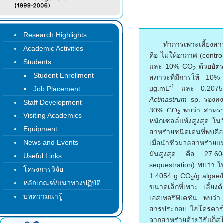
Research Highlights
ทำการเพาะเลี้ยงส
Academic Activities
คือ ไม่ให้อากาศ (contr
Students
และ 10% CO
ด้วยอัต
2
Student Enrollment
สภาวะที่มีการให้ 10
-1
µg.mL
และ 0.2075
Job Placement
Actinastrum
sp. รองลงม
Staff Development
30% CO
พบว่า สาหร่า
2
Visiting Academics
หนักเซลล์แห้งสูงสุด ใน
Equipment
สาหร่ายชนิดเด่นที่พบคื
News and Events
เมื่อนำชีวมวลสาหร่ายแ
มันสูงสุด คือ 27.6
Useful Links
sequestration) พบว่า 
โครงการวิจัย
1.4054 g CO
/g algae
2
หลักเกณฑ์/แนวทางปฏิบัติ
ขนาดเล็กที่เพาะ เลี้ย
บทความน่ารู้
เอสเทอริฟิเคชัน พบว
สารประกอบ ไฮโดรคาร์บ
จากสาหร่ายด้วยวิธีแก็