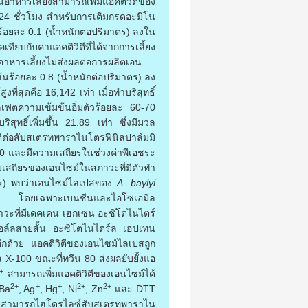
หารเลี้ยงสามารถเพิ่มแอคติวิตีของ
า 24 ชั่วโมง สำหรับการเติมกรดอะมิโน
ร้อยละ 0.1 (น้ำหนักต่อปริมาตร) ลงใน
ทียบกับค่าแอคติวิตีที่ได้จากการเลี้ยง
าหารเลี้ยงไม่ส่งผลต่อการผลิตเอน
้นร้อยละ 0.8 (น้ำหนักต่อปริมาตร) ลง
สูงที่สุดคือ 16,142 เท่า เมื่อทำบริสุทธิ์
ฟตความเข้มข้นอิ่มตัวร้อยละ 60-70
ธิ์เพิ่มขึ้น 21.89 เท่า ซึ่งมีมวล
วิตีต่อสับสเตรทพาราไนโตรฟีนิลปาล์มมิ
 8.0 และมีความเสถียรในช่วงค่าพีเอชระ
ามเสถียรของเอนไซม์ในสภาวะที่มีตัวทำ
าตร) พบว่าเอนไซม์ไลเปสของ
A. baylyi
นิด โดยเฉพาะเบนซีนและไอโซเอมิล
าวะที่มีเดคเคน เฮกเซน อะซิโตไนไตร์
ล์ลสายสั้น อะซิโตไนไตร์ล เฮปเทน
ีกด้วย แอคติวิตีของเอนไซม์ไลเปสถูก
-100 ขณะที่ทวีน 80 ส่งผลยับยั้งแอ
+
สามารถเพิ่มแอคติวิตีของเอนไซม์ได้
2+
+
+
2+
2+
 Ba
, Ag
, Hg
, Ni
, Zn
และ DTT
สามารถไฮโดรไลซ์สับสเตรทพาราไน