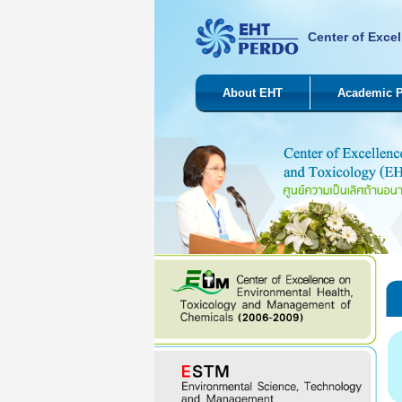
Center of Excel
About EHT
Academic 