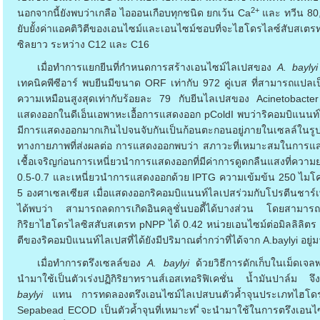
2+
นอกจากนี้ยังพบว่าเกลือ ไอออนเกือบทุกชนิด ยกเว้น Ca
และ ทวีน 80
ยับยั้งค่าแอคติวิตีของเอนไซม์และเอนไซม์ชอบที่จะไฮโดรไลซ์สับสเตร
ซิลยาว ระหว่าง C12 และ C16
เมื่อทำการแยกยีนที่กำหนดการสร้างเอนไซม์ไลเปสของ
A. baylyi
เทคนิคพีซีอาร์ พบยีนมีขนาด ORF เท่ากับ 972 คู่เบส ที่สามารถแปลเ
ความเหมือนสูงสุดเท่ากับร้อยละ 79 กับยีนไลเปสของ Acinetobact
แสดงออกในดีเอ็นเอพาหะเอื้อการแสดงออก pColdI พบว่าริคอมบิแนนท
มีการแสดงออกมากเกินไปจนจับกันเป็นก้อนตะกอนอยู่ภายในเซลล์ในรูป
ทางกายภาพที่ส่งผลต่อ การแสดงออกพบว่า สภาวะที่เหมาะสมในการแส
เชื้อเจริญก่อนการเหนี่ยวนำการแสดงออกที่มีค่าการดูดกลืนแสงที่ค
0.5-0.7 และเหนี่ยวนำการแสดงออกด้วย IPTG ความเข้มข้น 250 ไมโครโ
5 องศาเซลเซียส เมื่อแสดงออกริคอมบิแนนท์ไลเปสร่วมกับโปรตีนชาร
ได้พบว่า สามารถลดการเกิดอินคลูชั่นบอดี้ได้บางส่วน โดยสามารถวั
กิริยาไฮโดรไลซิสสับสเตรท pNPP ได้ 0.42 หน่วยเอนไซม์ต่อมิลลิลิตร
ตีของริคอมบิแนนท์ไลเปสที่ได้ยังมีปริมาณต่ำกว่าที่ได้จาก A.baylyi อยู่
เมื่อทำการตรึงเซลล์ของ
A. baylyi
ด้วยวิธีการดักเก็บในเม็ดเจลพบ
นำมาใช้เป็นตัวเร่งปฏิกิริยาทรานส์เอสเทอริฟิเคชั่น น้ำมันปาล์ม
baylyi
แทน การทดลองตรึงเอนไซม์ไลเปสบนตัวค้ำจุนประเภทไฮโดร
Sepabead ECOD เป็นตัวค้ำจุนที่เหมาะท ี่จะนำมาใช้ในการตรึงเอน