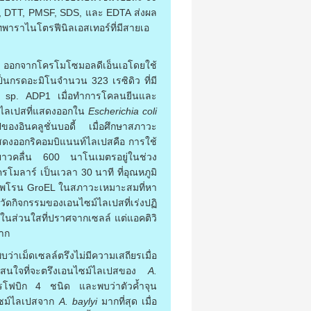
, DTT, PMSF, SDS, และ EDTA ส่งผล
ทพาราไนโตรฟีนิลเอสเทอร์ที่มีสายเอ
ออกจากโครโมโซมอลดีเอ็นเอโดยใช้
ป็นกรดอะมิโนจำนวน 323 เรซิดิว ที่มี
er sp. ADP1 เมื่อทำการโคลนยีนและ
์ไลเปสที่แสดงออกใน
Escherichia coli
ของอินคลูชั่นบอดี้ เมื่อศึกษาสภาวะ
ดงออกริคอมบิแนนท์ไลเปสคือ การใช้
วามยาวคลื่น 600 นาโนเมตรอยู่ในช่วง
มลาร์ เป็นเวลา 30 นาที ที่อุณหภูมิ
์เพโรน GroEL ในสภาวะเหมาะสมที่หา
ดกิจกรรมของเอนไซม์ไลเปสที่เร่งปฏิ
 ในส่วนใสที่ปราศจากเซลล์ แต่แอคติวิ
มาก
ว่าเม็ดเซลล์ตรึงไม่มีความเสถียรเมื่อ
 จึงสนใจที่จะตรึงเอนไซม์ไลเปสของ
A.
โฟบิก 4 ชนิด และพบว่าตัวค้ำจุน
ไซม์ไลเปสจาก
A. baylyi
มากที่สุด เมื่อ