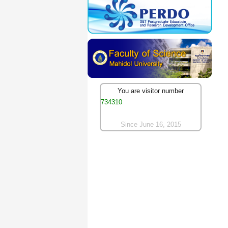
You are visitor number
734310
Since June 16, 2015