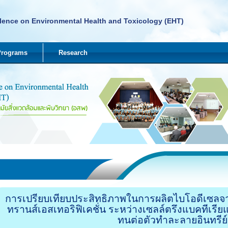
lence on Environmental Health and Toxicology (EHT)
Programs
Research
การเปรียบเทียบประสิทธิภาพในการผลิตไบโอดีเซลจา
ทรานส์เอสเทอริฟิเคชั่น ระหว่างเซลล์ตรึงแบคทีเรีย
ทนต่อตัวทำละลายอินทรีย์