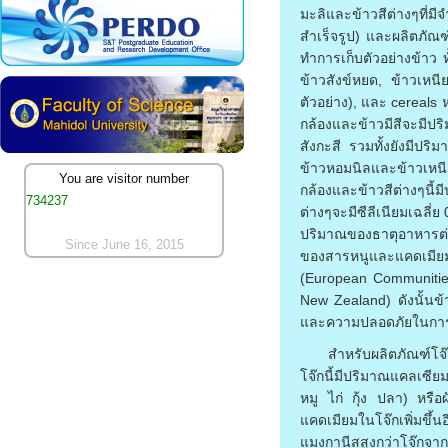
มะลิและข้าวสีต่างๆที่
สำเร็จรูป) และผลิตภั
ทำการเก็บตัวอย่างข้าว 
ข้าวสังข์หยด, ข้าวเหนี
ตัวอย่าง), และ cereals
กล้องและข้าวมีสีจะมี
สังกะสี รวมทั้งยังมีป
ข้าวหอมนิลและข้าวเหนี
You are visitor number
กล้องและข้าวสีต่างๆนี้
734237
ต่างๆจะมีซีลีเนียมเฉลี่
ปริมาณของธาตุอาหารต่าง
Since June 16, 2015
ของสารหนูและแคดเมียม
(European Communitie
New Zealand) ดังนั้นข้า
และความปลอดภัยในการบ
สำหรับผลิตภัณฑ์โจ๊
โจ๊กนี้มีปริมาณแคลเซียม
หมู ไก่ กุ้ง ปลา) หรือ
แคดเมียมในโจ๊กเพิ่มขึ
แมงกานีสสูงกว่าโจ๊กจาก