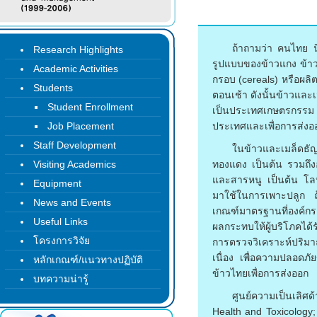
ถ้าถามว่า คนไทย น
Research Highlights
รูปแบบของข้าวแกง ข้าวต
Academic Activities
กรอบ (cereals) หรือผล
Students
ตอนเช้า ดังนั้นข้าวและ
Student Enrollment
เป็นประเทศเกษตรกรรม ซ
Job Placement
ประเทศและเพื่อการส่งอ
Staff Development
ในข้าวและเมล็ดธั
Visiting Academics
ทองแดง เป็นต้น รวมถึง
และสารหนู เป็นต้น โลหะ
Equipment
มาใช้ในการเพาะปลูก ถ้
News and Events
เกณฑ์มาตรฐานที่องค์กร
Useful Links
ผลกระทบให้ผู้บริโภคได้ร
โครงการวิจัย
การตรวจวิเคราะห์ปริมา
เนื่อง เพื่อความปลอดภั
หลักเกณฑ์/แนวทางปฏิบัติ
ข้าวไทยเพื่อการส่งออก
บทความน่ารู้
ศูนย์ความเป็นเลิศ
Health and Toxicology;