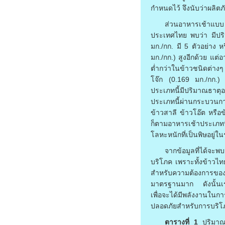
กำหนดไว้ จึงนับว่าผลิต
ส่วนอาหารเช้าแบบ 
ประเทศไทย พบว่า มีปริม
มก./กก. มี 5 ตัวอย่าง 
มก./กก.) สูงอีกด้วย แต
ต่ำกว่าในข้าวชนิดต่าง
โจ๊ก (0.169 มก./กก.) ส
ประเภทนี้มีปริมาณธาต
ประเภทนี้ผ่านกระบวนกา
ข้าวสาลี ข้าวโอ๊ต หรื
ก็ตามอาหารเช้าประเภทน
โลหะหนักที่เป็นพิษอยู่ใน
จากข้อมูลที่ได้จะ
บริโภค เพราะทั้งข้าวไท
สำหรับความต้องการของ
มาตรฐานมาก ดังนั้นเรา
เพื่อจะได้มีพลังงานในก
ปลอดภัยสำหรับการบริ
ตารางที่ 1
ปริมาณธ