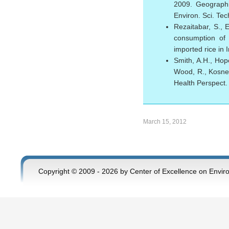
2009. Geographic
Environ. Sci. Te
Rezaitabar, S., E
consumption of 
imported rice in 
Smith, A.H., Hop
Wood, R., Kosnet
Health Perspect.
March 15, 2012
Copyright © 2009 - 2026 by Center of Excellence on Envir