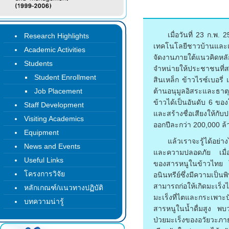
เมื่อวันที่ 23 ก.พ.
Research Highlights
เทคโนโลยีชาวบ้านและเส้
Academic Activities
จัดงานภายใต้แนวคิดหลั
Students
จำหน่ายให้ประชาชนที่ส
Student Enrollment
สินเหล็ก ข้าวไรซ์เบอรี่ แ
Job Placement
ต้านอนุมูลอิสระและธาต
ข้าวได้เป็นอันดับ 6 ขอ
Staff Development
และสร้างชื่อเสียงให้กับ
Visiting Academics
ออกปีละกว่า 200,000 ล
Equipment
แล้วเราจะรู้ได้อย่
News and Events
และความปลอดภัย เมื่อเ
Useful Links
ของสารหนูในข้าวไทย โ
โครงการวิจัย
อนินทรีย์ซึ่งมีความเป็
สามารถก่อให้เกิดมะเร็
หลักเกณฑ์/แนวทางปฏิบัติ
มะเร็งที่ไตและกระเพาะป
บทความน่ารู้
สารหนูในน้ำดื่มสูง พบว
ป่วยมะเร็งของอวัยวะภ