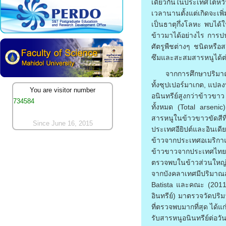
เดียวกันในประเทศไต้หวั
เวลานานตั้งแต่เกิดจะเพ
เป็นธาตุกึ่งโลหะ พบได้
ข้าวมาได้อย่างไร การปน
ศัตรูพืชต่างๆ ชนิดหรือ
ซึมและสะสมสารหนูได้ต่
จากการศึกษาปริมาณ
ทั้งซุปเปอร์มาเกต, แป
You are visitor number
อนินทรีย์สูงกว่าข้าวข
734584
ทั้งหมด (Total arseni
สารหนูในข้าวขาวขัดสีที
Since June 16, 2015
ประเทศอียิปต์และอินเดี
ข้าวจากประเทศอเมริกาแล
ข้าวขาวจากประเทศไทย (
ตรวจพบในข้าวส่วนใหญ่อย
จากบังคลาเทศมีปริมาณ
Batista และคณะ (2011) 
อินทรีย์) มาตรวจวัดปร
ที่ตรวจพบมากที่สุด ได้
รับสารหนูอนินทรีย์ต่อว