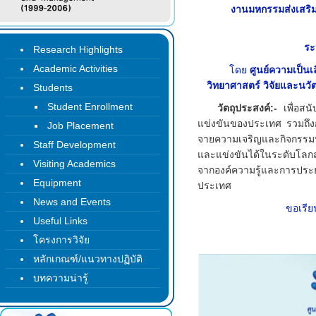
งานมหกรรมส่งเสริม
ระ
Research Highlights
Academic Activities
โดย
ศูนย์ความเป็น
วิทยาศาสตร์ วิจัยและนวั
Students
Student Enrollment
วัตถุประสงค์:-
เพื่อส
แข่งขันของประเทศ รวมถึงก
Job Placement
จายความเจริญและกิจกรรมทา
Staff Development
และแข่งขันได้ในระดับโลกส
Visiting Academics
จากองค์ความรู้และการประ
Equipment
ประเทศ
News and Events
ขอเรีย
Useful Links
โครงการวิจัย
หลักเกณฑ์/แนวทางปฏิบัติ
บทความน่ารู้